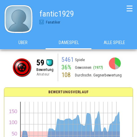
☰
fantic1929
Fanatiker
ÜBER
DAMESPIEL
ALLE SPIELE
5461
Spiele
59
36%
Gewonnen
(1977)
Bewertung
108
Amateur
Durchschn. Gegnerbewertung
BEWERTUNGSVERLAUF