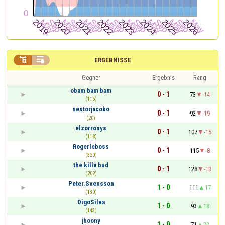


ERGEBNISSE
Gegner
Ergebnis
Rang
obam bam bam
0 - 1
73
-14
(115)
nestorjacobo
0 - 1
92
-19
(20)
elzorrosys
0 - 1
107
-15
(118)
Rogerleboss
0 - 1
115
-8
(320)
the killa bud
0 - 1
128
-13
(202)
Peter.Svensson
1 - 0
111
17
(130)
DigoSilva
1 - 0
93
18
(143)
jhoony
1 - 0
71
22