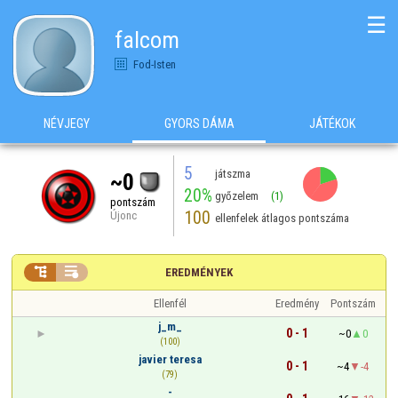
☰
falcom
Fod-Isten
NÉVJEGY
GYORS DÁMA
JÁTÉKOK
5
játszma
~0
20%
győzelem
(1)
pontszám
100
Újonc
ellenfelek átlagos pontszáma


EREDMÉNYEK
Ellenfél
Eredmény
Pontszám
j_m_
0 - 1
~0
0
(100)
javier teresa
0 - 1
~4
-4
(79)
-