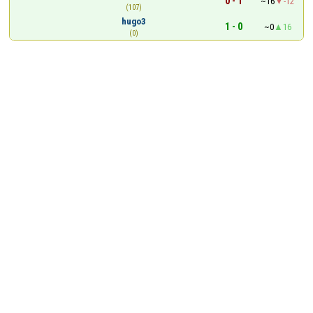
0 - 1
~16
-12
(107)
hugo3
1 - 0
~0
16
(0)