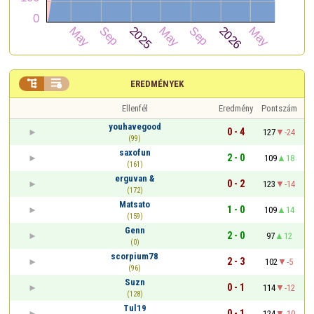


EREDMÉNYEK
Ellenfél
Eredmény
Pontszám
youhavegood
0 - 4
127
-24
(99)
saxofun
2 - 0
109
18
(161)
erguvan &
0 - 2
123
-14
(172)
Matsato
1 - 0
109
14
(159)
Genn
2 - 0
97
12
(0)
scorpium78
2 - 3
102
-5
(96)
Suzn
0 - 1
114
-12
(128)
Tul19
0 - 1
124
-10