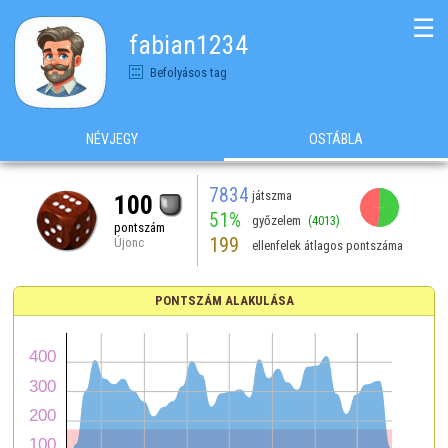
☰
fabian1234
Befolyásos tag
NÉVJEGY
OSTÁBLA
7834
játszma
100
51%
győzelem
(4013)
pontszám
199
Újonc
ellenfelek átlagos pontszáma
PONTSZÁM ALAKULÁSA