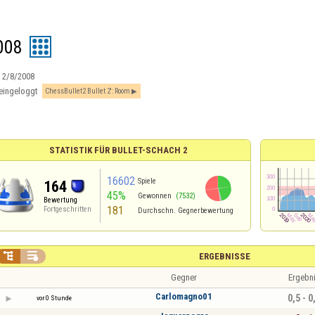
008
:
2/8/2008
eingeloggt
ChessBullet2 Bullet 2′: Room
STATISTIK FÜR BULLET-SCHACH 2
16602
Spiele
164
45%
Gewonnen
(7532)
Bewertung
181
Fortgeschritten
Durchschn. Gegnerbewertung


ERGEBNISSE
Gegner
Ergebn
Carlomagno01
0,5 - 0
vor 0 Stunde