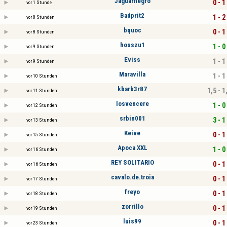
Jaguarnegro
0 - 1
vor 1 Stunde
Badprit2
1 - 2
vor 8 Stunden
bquoc
0 - 1
vor 8 Stunden
hosszu1
1 - 0
vor 9 Stunden
Eviss
1 - 1
vor 9 Stunden
Maravilla
1 - 1
vor 10 Stunden
kbarb3r87
1,5 - 1
vor 11 Stunden
losvencere
1 - 0
vor 12 Stunden
srbin001
3 - 1
vor 13 Stunden
Keive
0 - 1
vor 15 Stunden
Apoca XXL
1 - 0
vor 16 Stunden
REY SOLITARIO
0 - 1
vor 16 Stunden
cavalo.de.troia
0 - 1
vor 17 Stunden
freyo
0 - 1
vor 18 Stunden
zorrillo
0 - 1
vor 19 Stunden
luis99
0 - 1
vor 23 Stunden