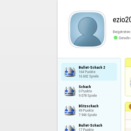
ezio2
Beigetreten

Gerade 
Bullet-Schach 2

164 Punkte

16.602 Spiele
Schach

0 Punkte

9.078 Spiele
Blitzschach

49 Punkte

7.946 Spiele
Bullet-Schach

17 Punkte
