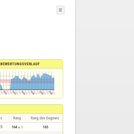
☰
BEWERTUNGSVERLAUF
is
Rang
Rang des Gegners
,5
164
0
165