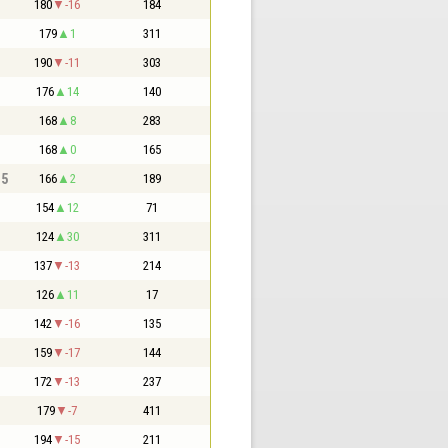
180
-16
184
179
1
311
190
-11
303
176
14
140
168
8
283
168
0
165
,5
166
2
189
154
12
71
124
30
311
137
-13
214
126
11
17
142
-16
135
159
-17
144
172
-13
237
179
-7
411
194
-15
211