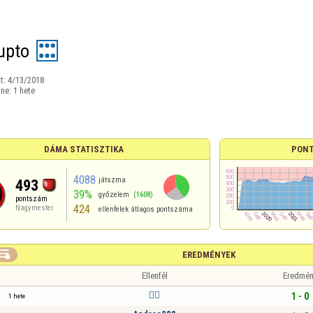
upto
t:
4/13/2018
ine:
1 hete
DÁMA STATISZTIKA
PONT
4088
játszma
493
39%
győzelem
(1608)
pontszám
424
Nagymester
ellenfelek átlagos pontszáma

EREDMÉNYEK
Ellenfél
Eredmén
🏴‍☠️
1 - 0
1 hete