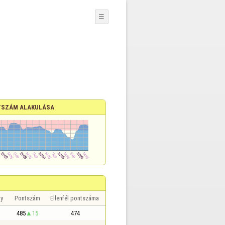
☰
SZÁM ALAKULÁSA
y
Pontszám
Ellenfél pontszáma
485
15
474