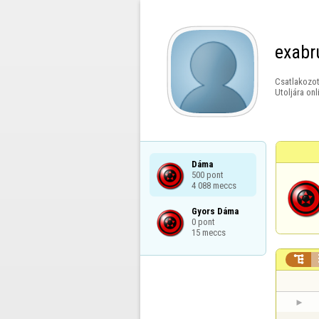
exabr
Csatlakozot
Utoljára onl
Dáma

500 pont

4 088 meccs
Gyors Dáma

0 pont

15 meccs
