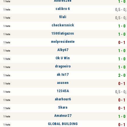
Andres288
1 - 0
1 hete
calibro 6
0,5 - 0,
1 hete
filali
0,5 - 0,
1 hete
checkersnick
1 - 0
1 hete
1500latigazos
1 - 0
1 hete
melpresidente
0 - 1
1 hete
Alby67
1 - 0
1 hete
Ok U Win
1 - 0
1 hete
dragoeiro
1 - 0
1 hete
ab.tu17
2 - 0
1 hete
asusen
0 - 1
1 hete
12345A
0,5 - 0,
1 hete
aharhour6
0 - 1
1 hete
Skara
0 - 1
1 hete
Amateur27
1 - 0
1 hete
GLOBAL BUILDING
0 - 1
1 hete