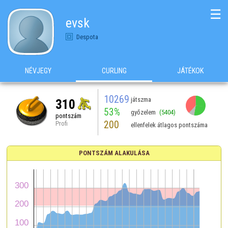
☰
evsk
Despota
NÉVJEGY
CURLING
JÁTÉKOK
10269
játszma
310
53%
győzelem
(5404)
pontszám
200
Profi
ellenfelek átlagos pontszáma
PONTSZÁM ALAKULÁSA