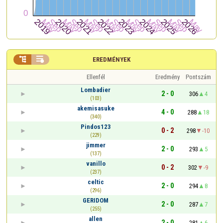


EREDMÉNYEK
Ellenfél
Eredmény
Pontszám
Lombadier
2 - 0
306
4
(103)
akemisasuke
4 - 0
288
18
(340)
Pindos123
0 - 2
298
-10
(229)
jimmer
2 - 0
293
5
(137)
vanillo
0 - 2
302
-9
(237)
celtic
2 - 0
294
8
(296)
GERIDOM
2 - 0
287
7
(255)
allen
2 - 0
281
6