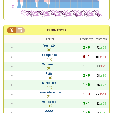


EREDMÉNYEK
Ellenfél
Eredmény
Pontszám
frenlly24
2 - 0
72
25
(83)
sonqoinca
0 - 1
83
-11
(187)
Xarmiento
1 - 1
88
-5
(19)
Rojiu
2 - 0
58
30
(148)
Miroslav6
1 - 0
36
22
(183)
JavierAlejandro
1 - 3
47
-11
(92)
ocimargm
3 - 1
22
25
(144)
AAAA
1 - 0
6
16