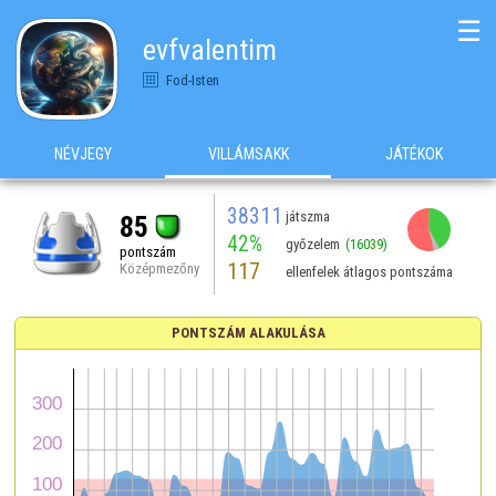
☰
evfvalentim
Fod-Isten
NÉVJEGY
VILLÁMSAKK
JÁTÉKOK
38311
játszma
85
42%
győzelem
(16039)
pontszám
117
Középmezőny
ellenfelek átlagos pontszáma
PONTSZÁM ALAKULÁSA