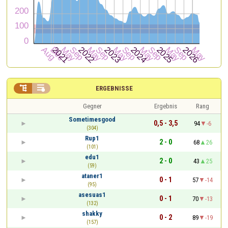


ERGEBNISSE
Gegner
Ergebnis
Rang
Sometimesgood
0,5 - 3,5
94
-6
(304)
Rup1
2 - 0
68
26
(101)
edu1
2 - 0
43
25
(59)
ataner1
0 - 1
57
-14
(95)
asesuas1
0 - 1
70
-13
(132)
shakky
0 - 2
89
-19
(157)