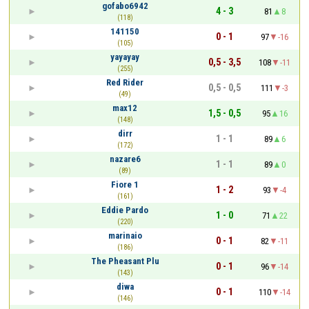
gofabo6942
4 - 3
81
8
(118)
141150
0 - 1
97
-16
(105)
yayayay
0,5 - 3,5
108
-11
(255)
Red Rider
0,5 - 0,5
111
-3
(49)
max12
1,5 - 0,5
95
16
(148)
dirr
1 - 1
89
6
(172)
nazare6
1 - 1
89
0
(89)
Fiore 1
1 - 2
93
-4
(161)
Eddie Pardo
1 - 0
71
22
(220)
marinaio
0 - 1
82
-11
(186)
The Pheasant Plu
0 - 1
96
-14
(143)
diwa
0 - 1
110
-14
(146)