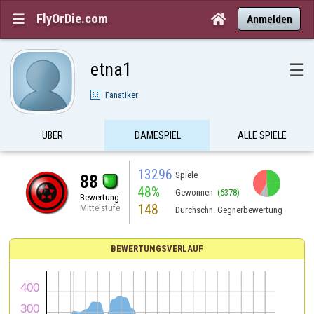
FlyOrDie.com


Anmelden
etna1
☰
Fanatiker
ÜBER
DAMESPIEL
ALLE SPIELE
13296
Spiele
88
48%
Gewonnen
(6378)
Bewertung
148
Mittelstufe
Durchschn. Gegnerbewertung
BEWERTUNGSVERLAUF