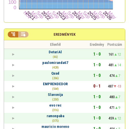


EREDMÉNYEK
Ellenfél
Eredmény
Pontszám
DetariAl
1 - 0
161
12
(66)
paulomiranda67
1 - 0
481
14
(428)
Quad
1 - 0
474
7
(266)
EMPRENDEDOR
0 - 1
487
-13
(564)
Slavonija
1 - 0
480
7
(250)
evo rec
1 - 0
471
9
(316)
ramonpaba
1 - 0
459
12
(375)
mauricio moreno
1 - 0
454
5