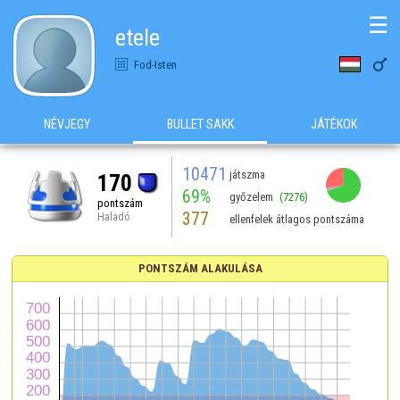
☰
etele

Fod-Isten
NÉVJEGY
BULLET SAKK
JÁTÉKOK
10471
játszma
170
69%
győzelem
(7276)
pontszám
377
Haladó
ellenfelek átlagos pontszáma
PONTSZÁM ALAKULÁSA