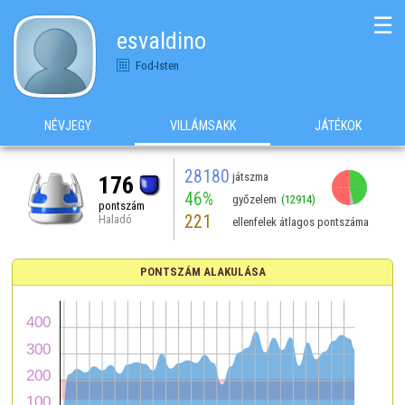
☰
esvaldino
Fod-Isten
NÉVJEGY
VILLÁMSAKK
JÁTÉKOK
28180
játszma
176
46%
győzelem
(12914)
pontszám
221
Haladó
ellenfelek átlagos pontszáma
PONTSZÁM ALAKULÁSA