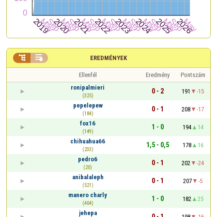


EREDMÉNYEK
Ellenfél
Eredmény
Pontszám
ronipalmieri
0 - 2
191
-15
(325)
pepelepew
0 - 1
208
-17
(184)
fox16
1 - 0
194
14
(149)
chihuahua66
1,5 - 0,5
178
16
(233)
pedro6
0 - 1
202
-24
(20)
anibalaleph
0 - 1
207
-5
(521)
manero charly
1 - 0
182
25
(404)
jehepa
0 - 1
198
-16