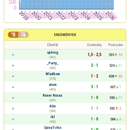


EREDMÉNYEK
Ellenfél
Eredmény
Pontszám
aphing
1,5 - 2,5
535
-15
(451)
_Party_
2 - 1
524
11
(543)
Wladkow
1 - 2
608
-26
(370)
atom
3 - 1
607
1
(435)
Roxer Roxas
1 - 0
590
17
(601)
Alm
1 - 1
592
-2
(569)
ikl
1 - 0
584
8
(406)
QunaTırko
1 - 0
575
9