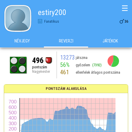
☰
estiry200

Fanatikus
36
NÉVJEGY
REVERZI
JÁTÉKOK
13273
játszma
496
56%
győzelem
(7392)
pontszám
461
Nagymester
ellenfelek átlagos pontszáma
PONTSZÁM ALAKULÁSA