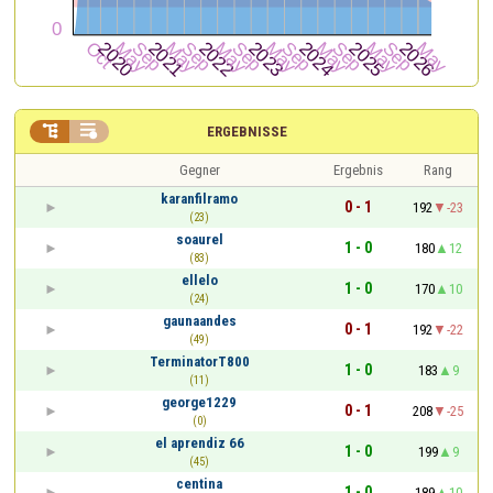


ERGEBNISSE
Gegner
Ergebnis
Rang
karanfilramo
0 - 1
192
-23
(23)
soaurel
1 - 0
180
12
(83)
ellelo
1 - 0
170
10
(24)
gaunaandes
0 - 1
192
-22
(49)
TerminatorT800
1 - 0
183
9
(11)
george1229
0 - 1
208
-25
(0)
el aprendiz 66
1 - 0
199
9
(45)
centina
1 - 0
189
10