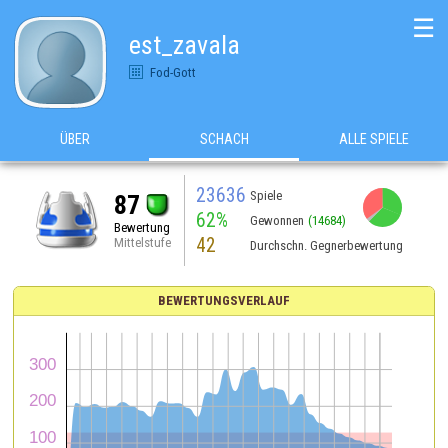
☰
est_zavala
Fod-Gott
ÜBER
SCHACH
ALLE SPIELE
23636
Spiele
87
62%
Gewonnen
(14684)
Bewertung
42
Mittelstufe
Durchschn. Gegnerbewertung
BEWERTUNGSVERLAUF