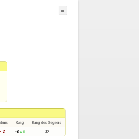
☰
ebnis
Rang
Rang des Gegners
- 2
~0
0
32