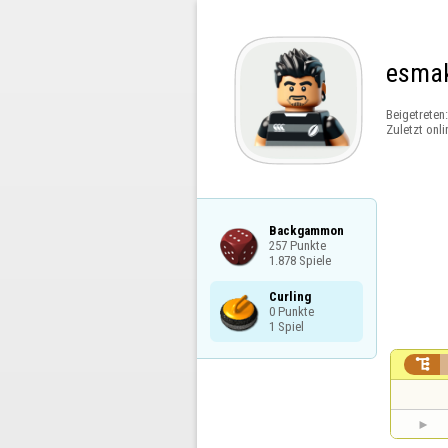
esma
Beigetreten
Zuletzt onli
Backgammon

257 Punkte

1.878 Spiele
Curling

0 Punkte

1 Spiel
