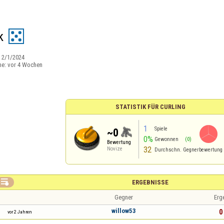
k
:
2/1/2024
ne:
vor 4 Wochen
STATISTIK FÜR CURLING
1
Spiele
~0
0%
Gewonnen
(0)
Bewertung
32
Novize
Durchschn. Gegnerbewertung

ERGEBNISSE
Gegner
Erg
willow53
0 
vor 2 Jahren