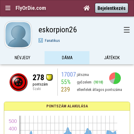
FlyOrDie.com


Bejelentkezés
eskorpion26
☰
Fanatikus
NÉVJEGY
DÁMA
JÁTÉKOK
17007
játszma
278
55%
győzelem
(9318)
pontszám
239
Szaki
ellenfelek átlagos pontszáma
PONTSZÁM ALAKULÁSA