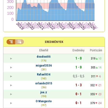


EREDMÉNYEK
Ellenfél
Eredmény
Pontszám
doudoutiti
1 - 0
319
10
(176)
miguel3536
1 - 0
305
14
(261)
Rafael034
0,5 - 0,5
311
-6
(163)
orlando2015
1 - 3
332
-21
(266)
joe.z
0 - 1
355
-23
(190)
O Mangusto
0 - 1
379
-24
(197)