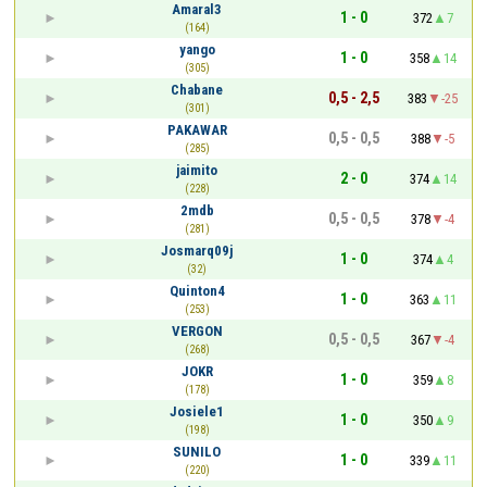
Amaral3
1 - 0
372
7
(164)
yango
1 - 0
358
14
(305)
Chabane
0,5 - 2,5
383
-25
(301)
PAKAWAR
0,5 - 0,5
388
-5
(285)
jaimito
2 - 0
374
14
(228)
2mdb
0,5 - 0,5
378
-4
(281)
Josmarq09j
1 - 0
374
4
(32)
Quinton4
1 - 0
363
11
(253)
VERGON
0,5 - 0,5
367
-4
(268)
JOKR
1 - 0
359
8
(178)
Josiele1
1 - 0
350
9
(198)
SUNILO
1 - 0
339
11
(220)