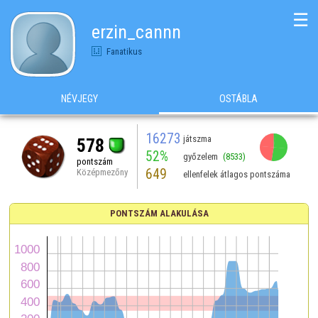
☰
erzin_cannn
Fanatikus
NÉVJEGY
OSTÁBLA
16273
játszma
578
52%
győzelem
(8533)
pontszám
649
Középmezőny
ellenfelek átlagos pontszáma
PONTSZÁM ALAKULÁSA