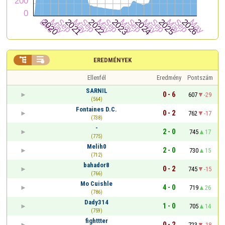


EREDMÉNYEK
Ellenfél
Eredmény
Pontszám
SARNIL
0 - 6
607
-29
(564)
Fontaines D.C.
0 - 2
762
-17
(738)
-
2 - 0
745
17
(775)
Melih0
2 - 0
730
15
(712)
bahador8
0 - 2
745
-15
(766)
Mo Cuishle
4 - 0
719
26
(786)
Dady314
1 - 0
705
14
(759)
fighttter
0 - 2
723
-18