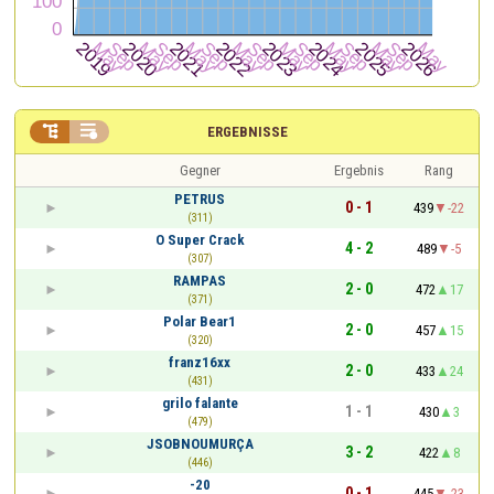


ERGEBNISSE
Gegner
Ergebnis
Rang
PETRUS
0 - 1
439
-22
(311)
O Super Crack
4 - 2
489
-5
(307)
RAMPAS
2 - 0
472
17
(371)
Polar Bear1
2 - 0
457
15
(320)
franz16xx
2 - 0
433
24
(431)
grilo falante
1 - 1
430
3
(479)
JSOBNOUMURÇA
3 - 2
422
8
(446)
-20
0 - 1
445
-23