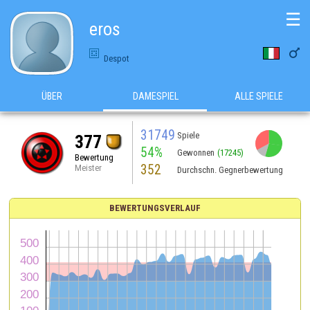
☰
eros

Despot
ÜBER
DAMESPIEL
ALLE SPIELE
31749
Spiele
377
54%
Gewonnen
(17245)
Bewertung
352
Meister
Durchschn. Gegnerbewertung
BEWERTUNGSVERLAUF