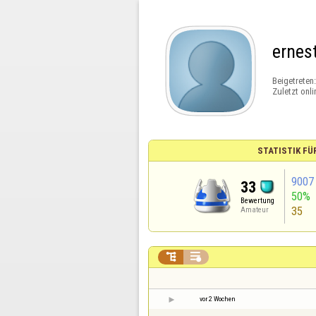
ernes
Beigetreten
Zuletzt onli
STATISTIK FÜ
9007
33
50%
Bewertung
35
Amateur


vor 2 Wochen