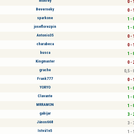
monrey
0 - 
Beverneky
0 - 
sparkone
1 - 
joseflorezpin
1 - 
Antonio35
0 - 
charabeca
0 - 
busca
1 - 
Kingmaster
0 - 
grache
0,5 - 
Frank777
0 - 
YORYO
1 - 
Clavante
1 - 
MRRAMON
1 - 
gabijar
3 - 
János668
3 - 
Istvá1n5
1 - 