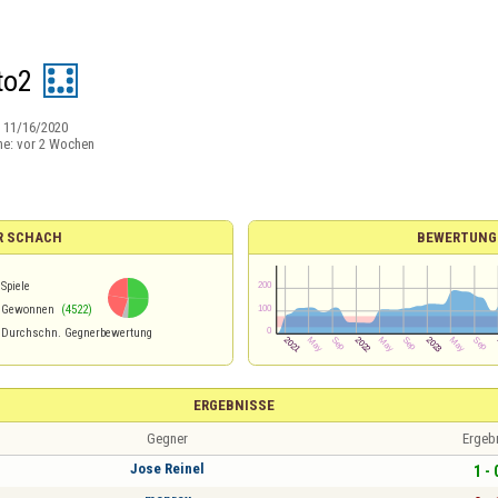
to2
:
11/16/2020
ne:
vor 2 Wochen
R SCHACH
BEWERTUNG
Spiele
Gewonnen
(4522)
Durchschn. Gegnerbewertung
ERGEBNISSE
Gegner
Ergeb
Jose Reinel
1 - 