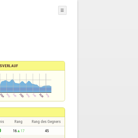
☰
SVERLAUF
nis
Rang
Rang des Gegners
0
16
17
45