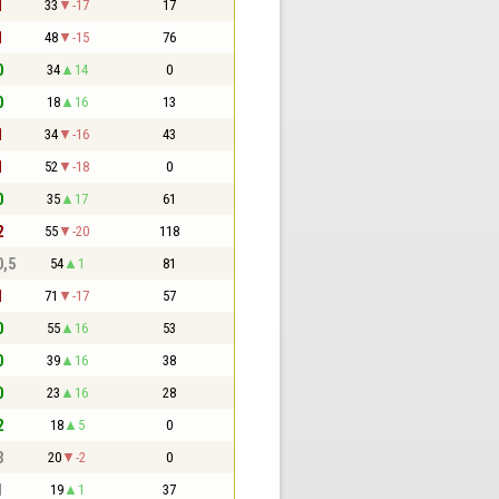
1
33
-17
17
1
48
-15
76
0
34
14
0
0
18
16
13
1
34
-16
43
1
52
-18
0
0
35
17
61
2
55
-20
118
0,5
54
1
81
1
71
-17
57
0
55
16
53
0
39
16
38
0
23
16
28
2
18
5
0
3
20
-2
0
1
19
1
37