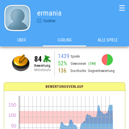
☰
ermania
Süchtler
ÜBER
CURLING
ALLE SPIELE
1439
Spiele
84
52%
Gewonnen
(744)
Bewertung
136
Mittelstufe
Durchschn. Gegnerbewertung
BEWERTUNGSVERLAUF