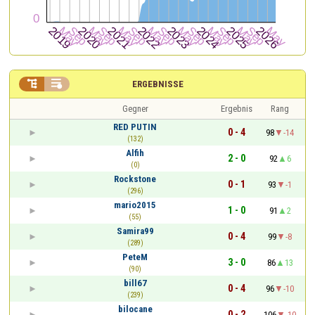


ERGEBNISSE
Gegner
Ergebnis
Rang
RED PUTIN
0 - 4
98
-14
(132)
Alfih
2 - 0
92
6
(0)
Rockstone
0 - 1
93
-1
(296)
mario2015
1 - 0
91
2
(55)
Samira99
0 - 4
99
-8
(289)
PeteM
3 - 0
86
13
(90)
bill67
0 - 4
96
-10
(239)
bilocane
0 - 2
106
-10