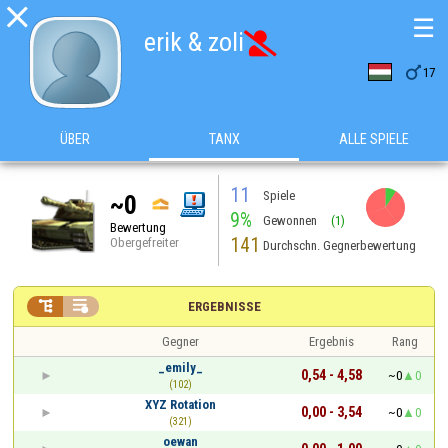

☰
erik & zoli


17
ÜBER
TANX
ALLE SPIELE
11
Spiele
~0
9%
Gewonnen
(1)
Bewertung
141
Obergefreiter
Durchschn. Gegnerbewertung


ERGEBNISSE
Gegner
Ergebnis
Rang
_emily_
0,54 - 4,58
~0
0
(102)
XYZ Rotation
0,00 - 3,54
~0
0
(321)
oewan