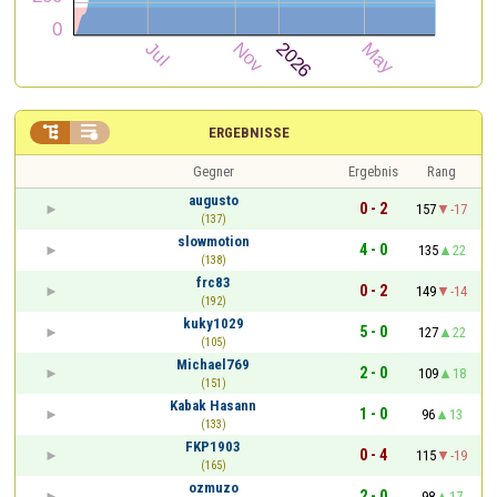


ERGEBNISSE
Gegner
Ergebnis
Rang
augusto
0 - 2
157
-17
(137)
slowmotion
4 - 0
135
22
(138)
frc83
0 - 2
149
-14
(192)
kuky1029
5 - 0
127
22
(105)
Michael769
2 - 0
109
18
(151)
Kabak Hasann
1 - 0
96
13
(133)
FKP1903
0 - 4
115
-19
(165)
ozmuzo
2 - 0
98
17