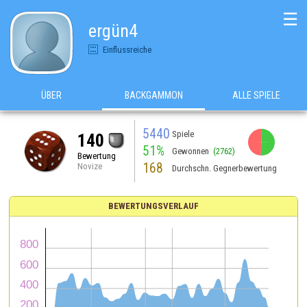
☰
ergün4
Einflussreiche
ÜBER
BACKGAMMON
ALLE SPIELE
5440
Spiele
140
51%
Gewonnen
(2762)
Bewertung
168
Novize
Durchschn. Gegnerbewertung
BEWERTUNGSVERLAUF