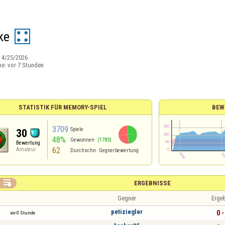
ke
:
4/25/2026
ne:
vor 7 Stunden
STATISTIK FÜR MEMORY-SPIEL
BEW
3709
Spiele
30
48%
Gewonnen
(1783)
Bewertung
62
Amateur
Durchschn. Gegnerbewertung

ERGEBNISSE
Gegner
Erge
petiziegler
0 -
vor 0 Stunde