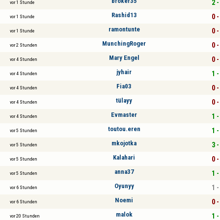
broker35
2 -
vor 1 Stunde
Rashid13
0 -
vor 1 Stunde
ramontunte
0 -
vor 1 Stunde
MunchingRoger
0 -
vor 2 Stunden
Mary Engel
0 -
vor 4 Stunden
jyhair
1 -
vor 4 Stunden
Fia03
0 -
vor 4 Stunden
tülayy
0 -
vor 4 Stunden
Evmaster
1 -
vor 4 Stunden
toutou.eren
1 -
vor 5 Stunden
mkojotka
3 -
vor 5 Stunden
Kalahari
0 -
vor 5 Stunden
anna37
1 -
vor 5 Stunden
Oyunyy
1 -
vor 6 Stunden
Noemi
0 -
vor 6 Stunden
malok
1 -
vor 20 Stunden