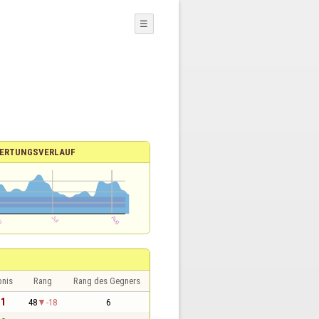
☰
ERTUNGSVERLAUF
bnis
Rang
Rang des Gegners
 1
48
-18
6