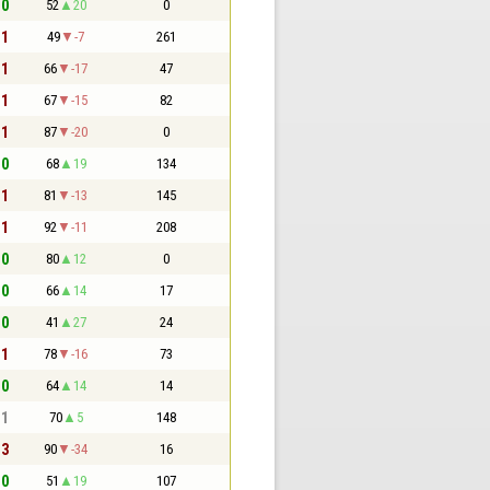
 0
52
20
0
 1
49
-7
261
 1
66
-17
47
 1
67
-15
82
 1
87
-20
0
 0
68
19
134
 1
81
-13
145
 1
92
-11
208
 0
80
12
0
 0
66
14
17
 0
41
27
24
 1
78
-16
73
 0
64
14
14
 1
70
5
148
 3
90
-34
16
 0
51
19
107