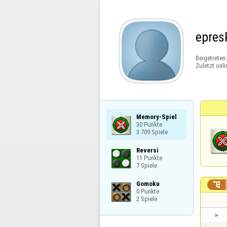
epres
Beigetreten
Zuletzt onli
Memory-Spiel

30 Punkte

3.709 Spiele
Reversi

11 Punkte

7 Spiele
Gomoku


0 Punkte

2 Spiele