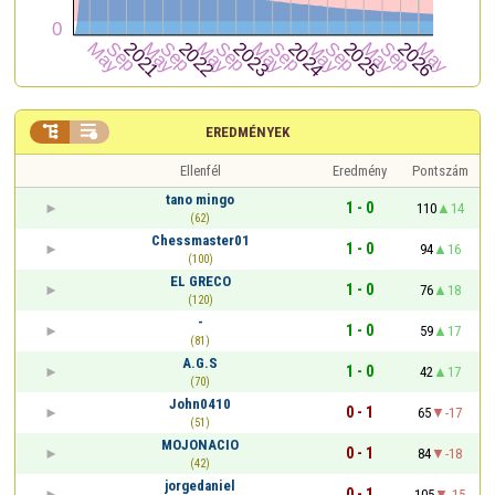


EREDMÉNYEK
Ellenfél
Eredmény
Pontszám
tano mingo
1 - 0
110
14
(62)
Chessmaster01
1 - 0
94
16
(100)
EL GRECO
1 - 0
76
18
(120)
-
1 - 0
59
17
(81)
A.G.S
1 - 0
42
17
(70)
John0410
0 - 1
65
-17
(51)
MOJONACIO
0 - 1
84
-18
(42)
jorgedaniel
0 - 1
105
-15