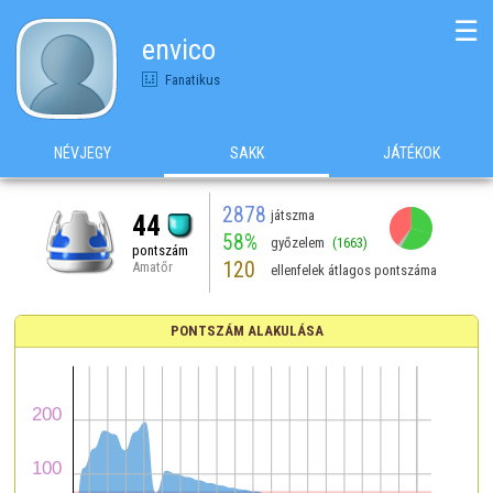
☰
envico
Fanatikus
NÉVJEGY
SAKK
JÁTÉKOK
2878
játszma
44
58%
győzelem
(1663)
pontszám
120
Amatőr
ellenfelek átlagos pontszáma
PONTSZÁM ALAKULÁSA