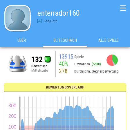
☰
enterrador160
Fod-Gott
ÜBER
BLITZSCHACH
ALLE SPIELE
13915
Spiele
132
40%
Gewonnen
(5530)
Bewertung
278
Mittelstufe
Durchschn. Gegnerbewertung
BEWERTUNGSVERLAUF