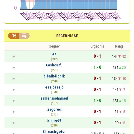


ERGEBNISSE
Gegner
Ergebnis
Rang
As
0 - 1
144
-12
(232)
€oshgun'.
1 - 0
124
20
(221)
dibnikdibnik
0 - 1
134
-10
(278)
esejóasejó
0 - 1
141
-7
(378)
samer.mohamed
1 - 0
123
18
(157)
zagorec
0 - 1
131
-8
(313)
kimre69
0 - 1
139
-8
(330)
El_castigador
0,5 - 0,5
133
6