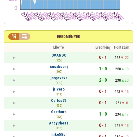


EREDMÉNYEK
Ellenfél
Eredmény
Pontszám
OVANDO
0 - 1
268
-22
(127)
susaksenj
1 - 0
250
18
(300)
jorgevava
2 - 0
230
20
(170)
jrivero
0 - 1
243
-13
(311)
Carlos75
0 - 1
251
-8
(432)
Gasthorn
1 - 0
234
17
(253)
AndyChess
0 - 1
247
-13
(316)
mike55cr
0 - 1
259
-12