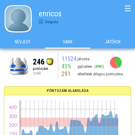
☰
enricos
Despota
NÉVJEGY
SAKK
JÁTÉKOK
11524
játszma
246
43%
győzelem
(4981)
pontszám
291
Szaki
ellenfelek átlagos pontszáma
PONTSZÁM ALAKULÁSA