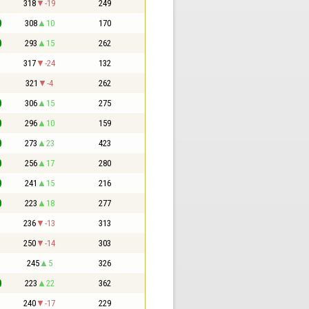
1
318
-19
249
0
308
10
170
0
293
15
262
1
317
-24
132
1
321
-4
262
0
306
15
275
0
296
10
159
0
273
23
423
0
256
17
280
0
241
15
216
0
223
18
277
1
236
-13
313
1
250
-14
303
1
245
5
326
0
223
22
362
1
240
-17
229