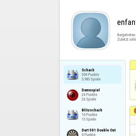
enfant
Beigetreten
Zuletzt onli
Schach

309 Punkte

5.985 Spiele
Damespiel

24 Punkte

26 Spiele
Blitzschach

10 Punkte

15 Spiele
Dart 501 Double Out

0 Punkte
