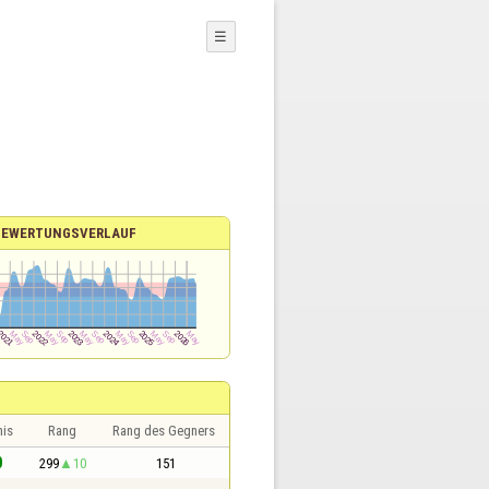
☰
BEWERTUNGSVERLAUF
nis
Rang
Rang des Gegners
0
299
10
151