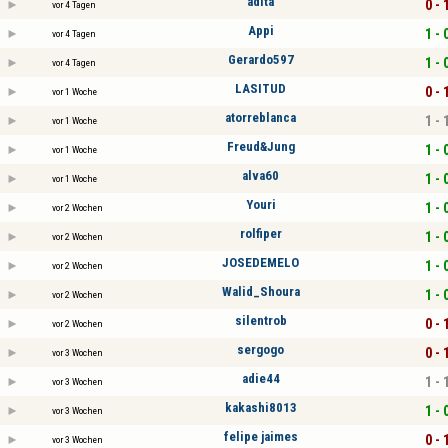
adita
0 - 
vor 4 Tagen
Appi
1 - 
vor 4 Tagen
Gerardo597
1 - 
vor 4 Tagen
LASITUD
0 - 
vor 1 Woche
atorreblanca
1 - 
vor 1 Woche
Freud&Jung
1 - 
vor 1 Woche
alva60
1 - 
vor 1 Woche
Youri
1 - 
vor 2 Wochen
rolfiper
1 - 
vor 2 Wochen
JOSEDEMELO
1 - 
vor 2 Wochen
Walid_Shoura
1 - 
vor 2 Wochen
silentrob
0 - 
vor 2 Wochen
sergogo
0 - 
vor 3 Wochen
adie44
1 - 
vor 3 Wochen
kakashi8013
1 - 
vor 3 Wochen
felipe jaimes
0 - 
vor 3 Wochen