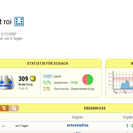
 roi
:
2/12/2007
ne:
vor 2 Tagen
STATISTIK FÜR SCHACH
5985
Spiele
309
52%
Gewonnen
(3108)
Bewertung
270
Experte
Durchschn. Gegnerbewertung


ERGEBNISSE
Gegner
Ergeb
ernestoulloa
1 - 
vor 2 Tagen