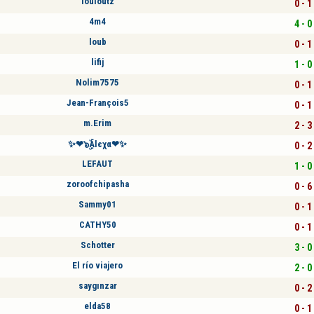
louloutz
0 - 1
4m4
4 - 0
loub
0 - 1
lifij
1 - 0
Nolim7575
0 - 1
Jean-François5
0 - 1
m.Erim
2 - 3
✨❤๖ۣۜAƖєχα❤✨
0 - 2
LEFAUT
1 - 0
zoroofchipasha
0 - 6
Sammy01
0 - 1
CATHY50
0 - 1
Schotter
3 - 0
El río viajero
2 - 0
saygınzar
0 - 2
elda58
0 - 1