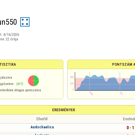
un550
t:
4/16/2026
ine:
22 órája
TISZTIKA
PONTSZÁM 
játszma
győzelem
(617)
ellenfelek átlagos pontszáma
EREDMÉNYEK
Ellenfél
Eredmé
Andschaelica
0 - 1