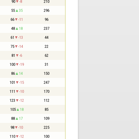
90
-8
210
55
35
296
66
-11
96
48
18
237
61
-13
44
75
-14
22
81
-6
62
100
-19
31
86
14
150
101
-15
247
111
-10
170
123
-12
112
105
18
85
88
17
109
98
-10
225
110
-12
100