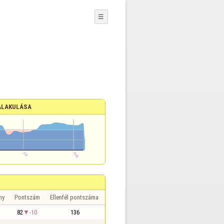
☰
ALAKULÁSA
ny
Pontszám
Ellenfél pontszáma
82
-10
136