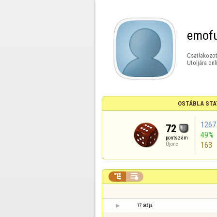
emof
Csatlakozot
Utoljára onl
OSTÁBLA STA
1267
72
49%
pontszám
163
Újonc


17 órája