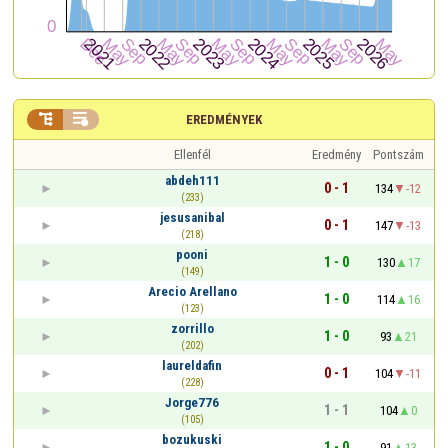


EREDMÉNYEK
Ellenfél
Eredmény
Pontszám
abdeh111
0 - 1
134
-12
(233)
jesusanibal
0 - 1
147
-13
(218)
pooni
1 - 0
130
17
(149)
Arecio Arellano
1 - 0
114
16
(123)
zorrillo
1 - 0
93
21
(202)
laureldafin
0 - 1
104
-11
(228)
Jorge776
1 - 1
104
0
(105)
bozukuski
1 - 0
91
13