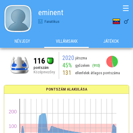
☰
eminent

Fanatikus
NÉVJEGY
VILLÁMSAKK
JÁTÉKOK
2020
játszma
116
45%
győzelem
(910)
pontszám
131
Középmezőny
ellenfelek átlagos pontszáma
PONTSZÁM ALAKULÁSA