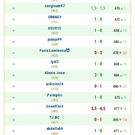
sergioam97
1,5 - 1,5
476
1
(492)
ORKNEY
1 - 0
472
4
(131)
US2015
1 - 0
458
14
(410)
juanjo99
1 - 0
446
12
(368)
Furia Luminosa😈
0 - 3
478
-32
(422)
lyal2
1 - 0
468
10
(324)
Alexis Jose
3 - 0
484
19
(370)
ardisito24
0 - 1
486
-21
(372)
Psimplic
1 - 0
473
8
(295)
Useeffect
3,5 - 4,5
477
-4
(480)
TJ.BC
0 - 1
495
-18
(457)
abdellah6
1 - 0
471
13
(400)