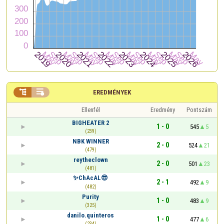


EREDMÉNYEK
Ellenfél
Eredmény
Pontszám
BIGHEATER 2
1 - 0
545
5
(239)
NBK WINNER
2 - 0
524
21
(479)
reytheclown
2 - 0
501
23
(481)
✨ChAcAL😎
2 - 1
492
9
(482)
Purity
1 - 0
483
9
(325)
danilo.quinteros
1 - 0
477
6
(234)