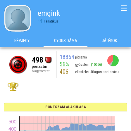
☰
emgink
Fanatikus
NÉVJEGY
GYORS DÁMA
JÁTÉKOK
18864
játszma
498
56%
győzelem
(10556)
pontszám
406
Nagymester
ellenfelek átlagos pontszáma
PONTSZÁM ALAKULÁSA