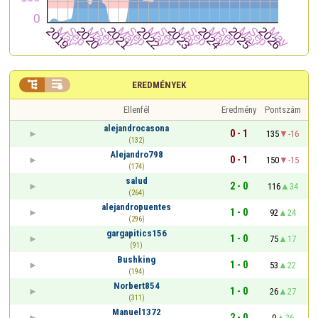


EREDMÉNYEK
Ellenfél
Eredmény
Pontszám
alejandrocasona
0 - 1
135
-16
(132)
Alejandro798
0 - 1
150
-15
(174)
salud
2 - 0
116
34
(264)
alejandropuentes
1 - 0
92
24
(296)
gargapitics156
1 - 0
75
17
(91)
Bushking
1 - 0
53
22
(194)
Norbert854
1 - 0
26
27
(311)
Manuel1372
2 - 0
0
26