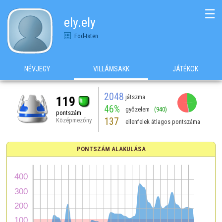
☰
ely.ely
Fod-Isten
NÉVJEGY
VILLÁMSAKK
JÁTÉKOK
2048
játszma
119
46%
győzelem
(940)
pontszám
137
Középmezőny
ellenfelek átlagos pontszáma
PONTSZÁM ALAKULÁSA