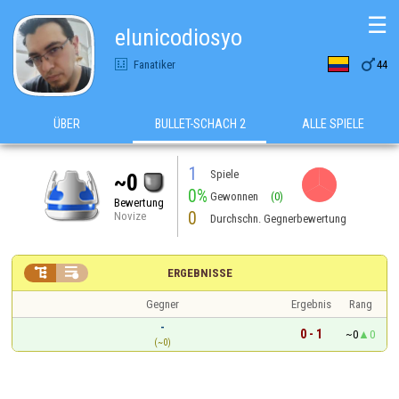
☰
elunicodiosyo

Fanatiker
44
ÜBER
BULLET-SCHACH 2
ALLE SPIELE
1
Spiele
~0
0%
Gewonnen
(0)
Bewertung
0
Novize
Durchschn. Gegnerbewertung


ERGEBNISSE
Gegner
Ergebnis
Rang
-
0 - 1
~0
0
(~0)