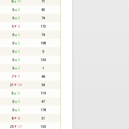
0
19
71
0
0
83
0
0
74
5
-5
173
0
5
74
0
0
108
0
0
0
0
0
134
0
0
1
7
-7
48
21
-14
54
0
21
119
0
0
47
0
0
178
8
-8
31
25
-17
130