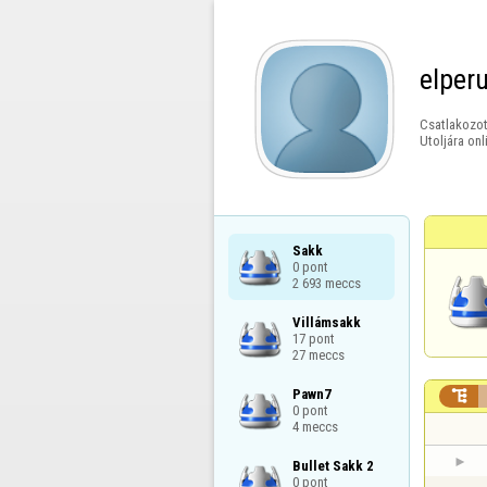
elper
Csatlakozot
Utoljára onl
Sakk

0 pont

2 693 meccs
Villámsakk

17 pont

27 meccs
Pawn7


0 pont

4 meccs
Bullet Sakk 2

0 pont
