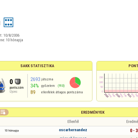
u
t:
10/8/2006
ine:
10 hónapja
SAKK STATISZTIKA
PONT
2693
játszma
0
34%
győzelem
(910)
pontszám
89
Újonc
ellenfelek átlagos pontszáma

EREDMÉNYEK
Ellenfél
Eredmé
oscarhernandez
0 - 3
10 hónapja