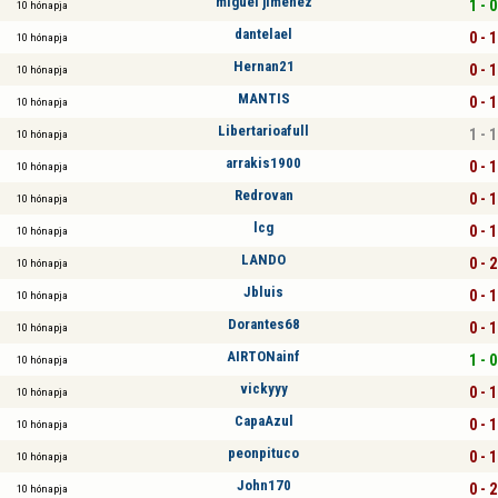
miguel jimenez
1 - 0
10 hónapja
dantelael
0 - 1
10 hónapja
Hernan21
0 - 1
10 hónapja
MANTIS
0 - 1
10 hónapja
Libertarioafull
1 - 1
10 hónapja
arrakis1900
0 - 1
10 hónapja
Redrovan
0 - 1
10 hónapja
lcg
0 - 1
10 hónapja
LANDO
0 - 2
10 hónapja
Jbluis
0 - 1
10 hónapja
Dorantes68
0 - 1
10 hónapja
AIRTONainf
1 - 0
10 hónapja
vickyyy
0 - 1
10 hónapja
CapaAzul
0 - 1
10 hónapja
peonpituco
0 - 1
10 hónapja
John170
0 - 2
10 hónapja