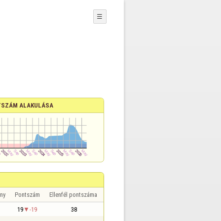
☰
SZÁM ALAKULÁSA
ny
Pontszám
Ellenfél pontszáma
19
-19
38