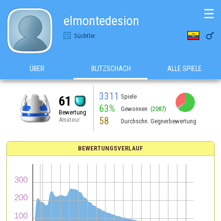
☰
elmontedesion

Süchtler
ÜBER
BLITZSCHACH
ALLE SPIELE
3311
Spiele
61
63%
Gewonnen
(2087)
Bewertung
58
Amateur
Durchschn. Gegnerbewertung
BEWERTUNGSVERLAUF