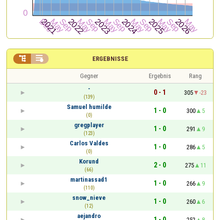


ERGEBNISSE
Gegner
Ergebnis
Rang
-
0 - 1
305
-23
(139)
Samuel humilde
1 - 0
300
5
(0)
gregplayer
1 - 0
291
9
(123)
Carlos Valdes
1 - 0
286
5
(0)
Korund
2 - 0
275
11
(66)
martinassad1
1 - 0
266
9
(110)
snow_nieve
1 - 0
260
6
(12)
aejandro
1 - 0
252
8