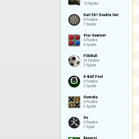
10 Spiele
Dart 501 Double Out

0 Punkte

7 Spiele
Vier Gewinnt

0 Punkte

6 Spiele
FODBall

23 Punkte

3 Spiele
8-Ball Pool

0 Punkte

2 Spiele
Gomoku

0 Punkte

2 Spiele
Go

0 Punkte

1 Spiel
Reversi
