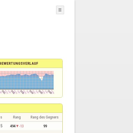
☰
BEWERTUNGSVERLAUF
is
Rang
Rang des Gegners
,5
494
-13
99