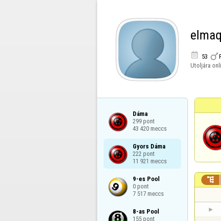
elmaq


53
Utoljára onl
Dáma

299 pont

43 420 meccs
Gyors Dáma

222 pont

11 921 meccs
9-es Pool


0 pont

7 517 meccs
8-as Pool

155 pont
