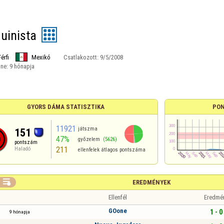
uinista
Férfi
Mexikó
Csatlakozott:
9/5/2008
ine:
9 hónapja
GYORS DÁMA STATISZTIKA
PON
11921
játszma
151
47%
győzelem
(5626)
pontszám
211
Haladó
ellenfelek átlagos pontszáma

EREDMÉNYEK
Ellenfél
Eredmé
GOone
1 - 0
9 hónapja