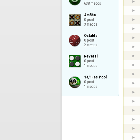
638 meccs
Amőba

0 pont

3 meccs
Ostábla

0 pont

2 meccs
Reverzi

0 pont

1 meccs
14/1-es Pool

0 pont

1 meccs