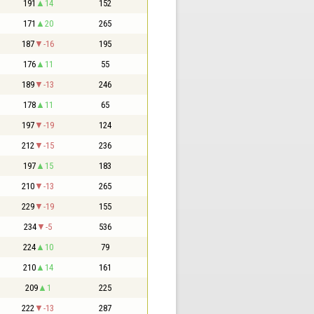
191
14
152
171
20
265
187
-16
195
176
11
55
189
-13
246
178
11
65
197
-19
124
212
-15
236
197
15
183
210
-13
265
229
-19
155
234
-5
536
224
10
79
210
14
161
209
1
225
222
-13
287