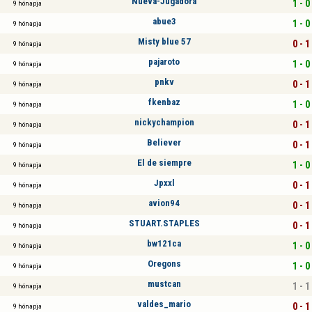
Nueva-Jugadora
1 - 0
9 hónapja
abue3
1 - 0
9 hónapja
Misty blue 57
0 - 1
9 hónapja
pajaroto
1 - 0
9 hónapja
pnkv
0 - 1
9 hónapja
fkenbaz
1 - 0
9 hónapja
nickychampion
0 - 1
9 hónapja
Believer
0 - 1
9 hónapja
El de siempre
1 - 0
9 hónapja
Jpxxl
0 - 1
9 hónapja
avion94
0 - 1
9 hónapja
STUART.STAPLES
0 - 1
9 hónapja
bw121ca
1 - 0
9 hónapja
Oregons
1 - 0
9 hónapja
mustcan
1 - 1
9 hónapja
valdes_mario
0 - 1
9 hónapja