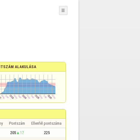
☰
TSZÁM ALAKULÁSA
ny
Pontszám
Ellenfél pontszáma
205
17
225