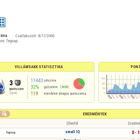
vánia
Csatlakozott:
8/17/2006
ine:
Tegnap
VILLÁMSAKK STATISZTIKA
PON
11443
játszma
3
32%
győzelem
(3698)
pontszám
119
Újonc
ellenfelek átlagos pontszáma

EREDMÉNYEK
Ellenfél
Eredmé
small IQ
0 - 1
Tegnap