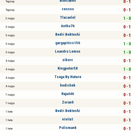
Boncabes
0 - 1
Tegnap
cessss
0 - 1
Tegnap
Tlacaelel
1 - 0
2 napja
Antho76
0 - 1
3 napja
Bedri Bekteshi
0 - 1
3 napja
gargapitics156
1 - 0
3 napja
Leandro Lemos
1 - 0
3 napja
ziborc
0 - 1
4 napja
Kingpeter58
1 - 0
4 napja
Tsaga By Nature
0 - 1
4 napja
hedichek
0 - 1
4 napja
Raja446
0 - 1
7 napja
Zoran0
0 - 1
7 napja
Bedri Bekteshi
0 - 1
1 hete
vivita1
0 - 1
1 hete
Polismank
0 - 1
1 hete