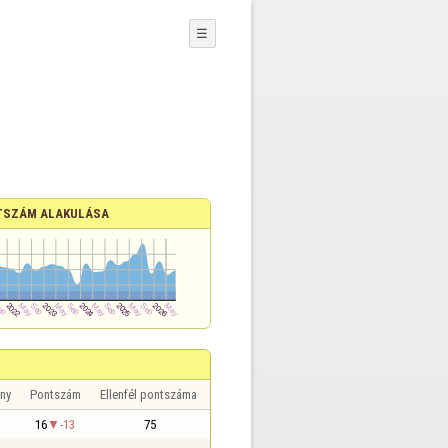
☰
TSZÁM ALAKULÁSA
ny
Pontszám
Ellenfél pontszáma
16
-13
75