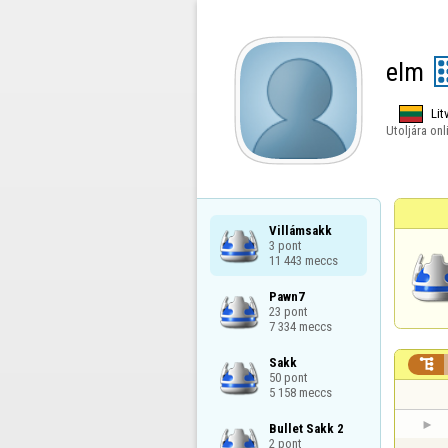
elm
Lit
Utoljára onl
Villámsakk

3 pont

11 443 meccs
Pawn7

23 pont

7 334 meccs
Sakk


50 pont

5 158 meccs
Bullet Sakk 2

2 pont
