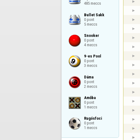
485 meccs
Bullet Sakk

0 pont

5 meccs
Snooker

0 pont

4 meccs
9-es Pool

0 pont

3 meccs
Dáma

0 pont

2 meccs
Amőba

0 pont

1 meccs
Rugósfoci

0 pont

1 meccs