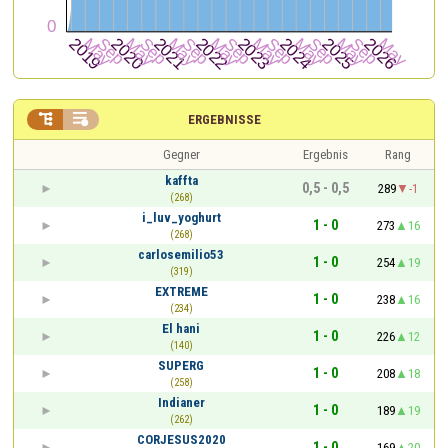


ERGEBNISSE
Gegner
Ergebnis
Rang
kaffta
0,5 - 0,5
289
-1
(268)
i_luv_yoghurt
1 - 0
273
16
(268)
carlosemilio53
1 - 0
254
19
(319)
EXTREME
1 - 0
238
16
(234)
El hani
1 - 0
226
12
(140)
SUPERG
1 - 0
208
18
(258)
Indianer
1 - 0
189
19
(262)
CORJESUS2020
1 - 0
169
20