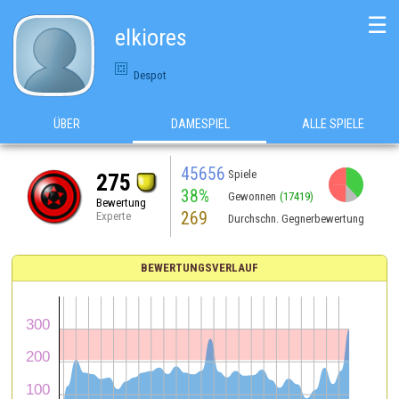
☰
elkiores
Despot
ÜBER
DAMESPIEL
ALLE SPIELE
45656
Spiele
275
38%
Gewonnen
(17419)
Bewertung
269
Experte
Durchschn. Gegnerbewertung
BEWERTUNGSVERLAUF