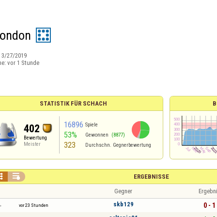
 london
:
3/27/2019
ne:
vor 1 Stunde
STATISTIK FÜR SCHACH
B
16896
Spiele
402
53%
Gewonnen
(8877)
Bewertung
323
Meister
Durchschn. Gegnerbewertung


ERGEBNISSE
Gegner
Ergebn
skb129
0 - 1
vor 23 Stunden