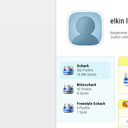
elkin
Beigetreten
Zuletzt onli
Schach

402 Punkte

16.896 Spiele
Blitzschach

92 Punkte

8 Spiele
Freestyle Schach

0 Punkte

1 Spiel