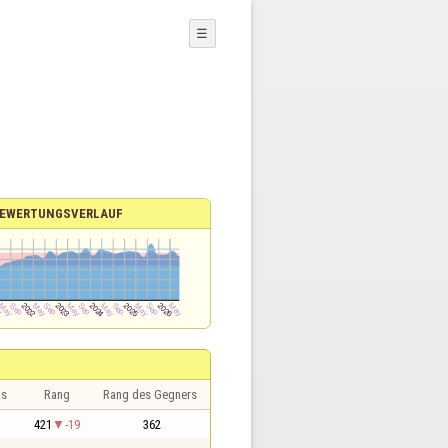
☰
EWERTUNGSVERLAUF
is
Rang
Rang des Gegners
421
-19
362