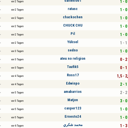
saltenio01
1 - 0
vor 2 Tagen
ratasc
1 - 0
vor 2 Tagen
chackochen
1 - 0
vor 2 Tagen
CHUCK CHU
1 - 0
vor 2 Tagen
Pil
1 - 0
vor 2 Tagen
Yüksel
1 - 1
vor 2 Tagen
sedno
1 - 0
vor 3 Tagen
ateu no religion
0 - 2
vor 3 Tagen
Taufik5
0 - 1
vor 3 Tagen
Ross17
1,5 - 2
vor 4 Tagen
Edwinpo
2 - 1
vor 4 Tagen
amabarrios
2 - 2
vor 5 Tagen
Matjon
3 - 0
vor 5 Tagen
casper123
1 - 0
vor 5 Tagen
Ernesto24
1 - 0
vor 5 Tagen
محمد شكري
1 - 3
vor 6 Tagen