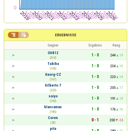


ERGEBNISSE
Gegner
Ergebnis
Rang
OU812
1 - 0
244
19
(310)
Tubiba
1 - 0
234
10
(105)
Georg-CZ
1 - 0
220
14
(167)
Gilberto 7
1 - 0
205
17
(222)
soiyo
1 - 0
191
14
(142)
blancaman
1 - 0
176
16
(185)
Coren
0 - 1
200
-24
(20)
pita
1 - 0
189
12