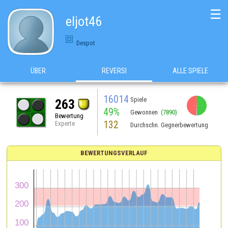
☰
eljot46
Despot
ÜBER
REVERSI
ALLE SPIELE
16014
Spiele
263
49%
Gewonnen
(7890)
Bewertung
132
Experte
Durchschn. Gegnerbewertung
BEWERTUNGSVERLAUF