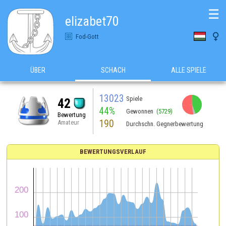
☰
elizabet70

Fod-Gott
ÜBER
SCHACH
ALLE SPIELE
13023
Spiele
42
44%
Gewonnen
(5729)
Bewertung
190
Amateur
Durchschn. Gegnerbewertung
BEWERTUNGSVERLAUF