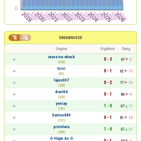


ERGEBNISSE
Gegner
Ergebnis
Rang
massive attack
0 - 3
47
-3
(576)
tiriri
0 - 1
62
-15
(93)
lajos007
0 - 2
77
-15
(220)
diart04
0 - 1
86
-9
(253)
yeniay
1 - 0
67
19
(141)
Santos885
0 - 1
81
-14
(121)
pistolaru
1 - 0
57
24
(246)
✫ Hajar As ✫
0 - 1
60
-3