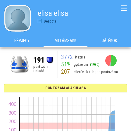
☰
elisa elisa
Despota
NÉVJEGY
VILLÁMSAKK
JÁTÉKOK
3772
játszma
191
51%
győzelem
(1930)
pontszám
207
Haladó
ellenfelek átlagos pontszáma
PONTSZÁM ALAKULÁSA