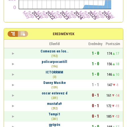


EREDMÉNYEK
Ellenfél
Eredmény
Pontszám
Comezon en los..
1 - 0
174
17
(192)
policarpocastill
1 - 0
156
18
(196)
ICTORRMM
1 - 0
146
10
(0)
Danny Musike
1 - 1
147
-1
(139)
oscar estevez d
0 - 1
161
-14
(201)
mustafa9
0 - 1
172
-11
(292)
Tempi1
0 - 1
185
-13
(261)
gyöpös
1 - 0
168
17