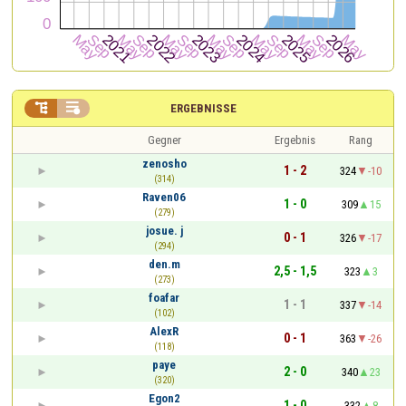


ERGEBNISSE
Gegner
Ergebnis
Rang
zenosho
1 - 2
324
-10
(314)
Raven06
1 - 0
309
15
(279)
josue. j
0 - 1
326
-17
(294)
den.m
2,5 - 1,5
323
3
(273)
foafar
1 - 1
337
-14
(102)
AlexR
0 - 1
363
-26
(118)
paye
2 - 0
340
23
(320)
Egon2
1 - 0
332
8