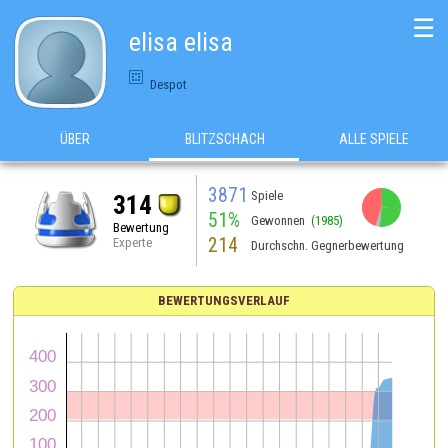
☰
elisa elisa
Despot
ÜBER
BLITZSCHACH
ALLE SPIELE
3871
Spiele
314
51%
Gewonnen
(1985)
Bewertung
214
Experte
Durchschn. Gegnerbewertung
BEWERTUNGSVERLAUF