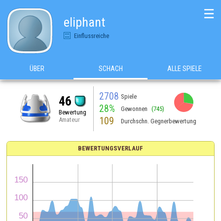
☰
eliphant
Einflussreiche
ÜBER
SCHACH
ALLE SPIELE
2708
Spiele
46
28%
Gewonnen
(745)
Bewertung
109
Amateur
Durchschn. Gegnerbewertung
BEWERTUNGSVERLAUF