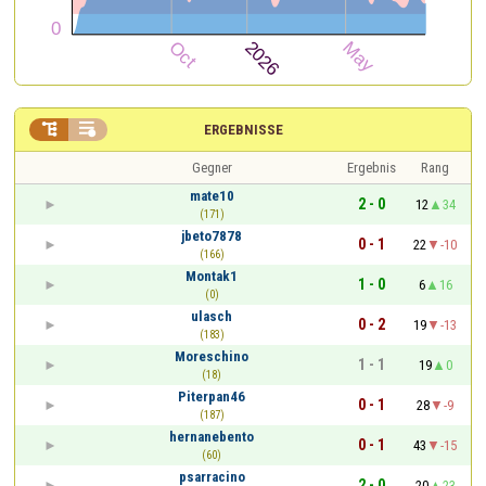


ERGEBNISSE
Gegner
Ergebnis
Rang
mate10
2 - 0
12
34
(171)
jbeto7878
0 - 1
22
-10
(166)
Montak1
1 - 0
6
16
(0)
ulasch
0 - 2
19
-13
(183)
Moreschino
1 - 1
19
0
(18)
Piterpan46
0 - 1
28
-9
(187)
hernanebento
0 - 1
43
-15
(60)
psarracino
2 - 0
20
23