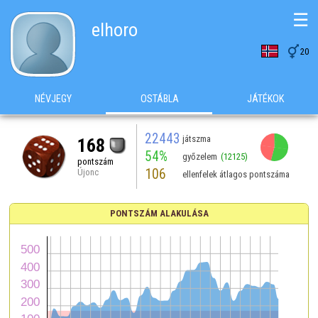
☰
elhoro

20
NÉVJEGY
OSTÁBLA
JÁTÉKOK
22443
játszma
168
54%
győzelem
(12125)
pontszám
106
Újonc
ellenfelek átlagos pontszáma
PONTSZÁM ALAKULÁSA