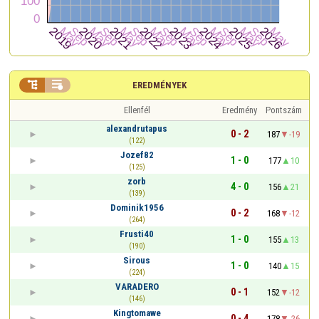


EREDMÉNYEK
Ellenfél
Eredmény
Pontszám
alexandrutapus
0 - 2
187
-19
(122)
Jozef82
1 - 0
177
10
(125)
zorb
4 - 0
156
21
(139)
Dominik1956
0 - 2
168
-12
(264)
Frusti40
1 - 0
155
13
(190)
Sirous
1 - 0
140
15
(224)
VARADERO
0 - 1
152
-12
(146)
Kingtomawe
0 - 4
178
-26