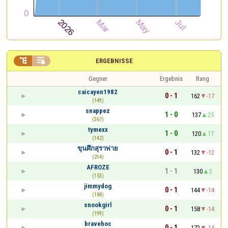


ERGEBNISSE
Gegner
Ergebnis
Rang
caicayen1982
0 - 1
162
-17
(149)
snappez
1 - 0
137
25
(367)
tymexx
1 - 0
120
17
(142)
ขุนศึกสุราพ่าย
0 - 1
132
-12
(214)
AFROZE
1 - 1
130
2
(153)
jimmydog
0 - 1
144
-14
(184)
snookgirl
0 - 1
158
-14
(199)
bravehoc
0 - 1
172
-14