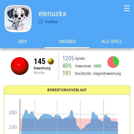
☰
elenuska
Süchtler
ÜBER
SNOOKER
ALLE SPIELE
1205
Spiele
145
40%
Gewonnen
(483)
Bewertung
191
Novize
Durchschn. Gegnerbewertung
BEWERTUNGSVERLAUF