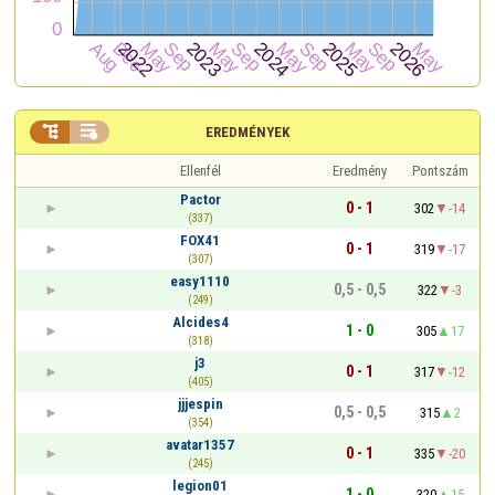


EREDMÉNYEK
Ellenfél
Eredmény
Pontszám
Pactor
0 - 1
302
-14
(337)
FOX41
0 - 1
319
-17
(307)
easy1110
0,5 - 0,5
322
-3
(249)
Alcides4
1 - 0
305
17
(318)
j3
0 - 1
317
-12
(405)
jjjespin
0,5 - 0,5
315
2
(354)
avatar1357
0 - 1
335
-20
(245)
legion01
1 - 0
320
15