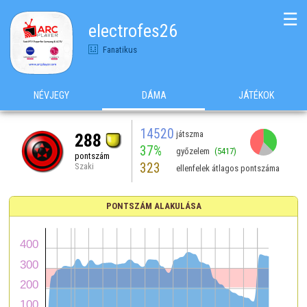
☰
electrofes26
Fanatikus
NÉVJEGY
DÁMA
JÁTÉKOK
14520
játszma
288
37%
győzelem
(5417)
pontszám
323
Szaki
ellenfelek átlagos pontszáma
PONTSZÁM ALAKULÁSA