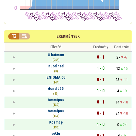


EREDMÉNYEK
Ellenfél
Eredmény
Pontszám
O batmam
0 - 1
27
-6
(265)
nuorlhed
1 - 0
12
15
(0)
ENIGMA 65
0 - 1
23
-11
(144)
donald20
1 - 0
4
19
(80)
tammipuu
0 - 1
14
-10
(139)
tammipuu
0 - 1
24
-10
(164)
Kcsmcp
1 - 0
0
24
(196)
ɘiᗡu
0 - 1
0
0