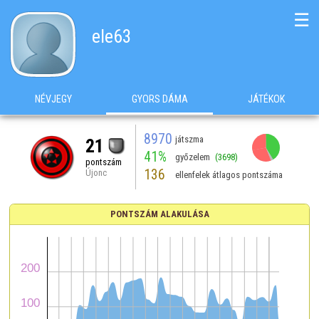
☰
ele63
NÉVJEGY
GYORS DÁMA
JÁTÉKOK
8970
játszma
21
41%
győzelem
(3698)
pontszám
136
Újonc
ellenfelek átlagos pontszáma
PONTSZÁM ALAKULÁSA