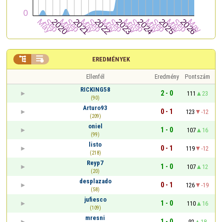


EREDMÉNYEK
Ellenfél
Eredmény
Pontszám
RICKING58
2 - 0
111
23
(90)
Arturo93
0 - 1
123
-12
(209)
oniel
1 - 0
107
16
(99)
listo
0 - 1
119
-12
(218)
Reyp7
1 - 0
107
12
(20)
desplazado
0 - 1
126
-19
(58)
jufiesco
1 - 0
110
16
(109)
mresni
1 - 0
92
18