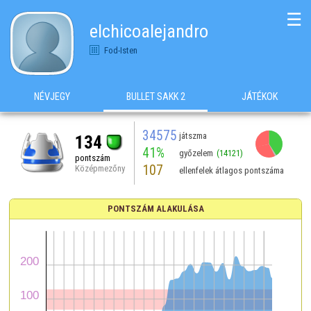
☰
elchicoalejandro
Fod-Isten
NÉVJEGY
BULLET SAKK 2
JÁTÉKOK
34575
játszma
134
41%
győzelem
(14121)
pontszám
107
Középmezőny
ellenfelek átlagos pontszáma
PONTSZÁM ALAKULÁSA