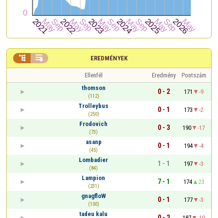


EREDMÉNYEK
Ellenfél
Eredmény
Pontszám
thomson
0 - 2
171
-9
(112)
Trolleybus
0 - 1
173
-2
(250)
Frodovich
0 - 3
190
-17
(73)
asanp
0 - 1
194
-4
(45)
Lombadier
1 - 1
197
-3
(84)
Lampion
7 - 1
174
23
(231)
gnagfloW
0 - 1
177
-3
(100)
tadeu kalu
0 - 2
187
-10