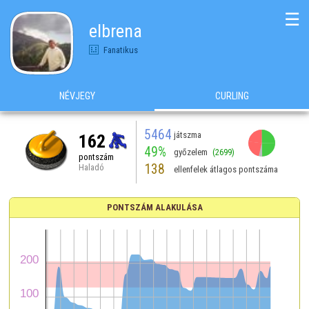
☰
elbrena
Fanatikus
NÉVJEGY
CURLING
5464
játszma
162
49%
győzelem
(2699)
pontszám
138
Haladó
ellenfelek átlagos pontszáma
PONTSZÁM ALAKULÁSA