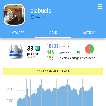
☰
elabuelo1
Despota
NÉVJEGY
SAKK
JÁTÉKOK
18903
játszma
33
44%
győzelem
(8349)
pontszám
155
Amatőr
ellenfelek átlagos pontszáma
PONTSZÁM ALAKULÁSA