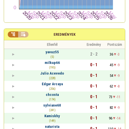


EREDMÉNYEK
Ellenfél
Eredmény
Pontszám
yavuz55
2 - 2
36
-3
(5)
milkup66
0 - 1
45
-9
(195)
Julio Acevedo
0 - 1
54
-9
(228)
Edgar Arcaya
0 - 1
62
-8
(256)
chcosta
0 - 1
73
-11
(174)
sylviane60
0 - 1
82
-9
(241)
Kamiskhy
0 - 1
96
-14
(149)
naturista
0 - 1
110
-14