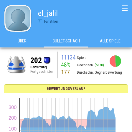
☰
el_jalil
Fanatiker
ÜBER
BULLET-SCHACH
ALLE SPIELE
11134
Spiele
202
48%
Gewonnen
(5370)
Bewertung
177
Fortgeschritten
Durchschn. Gegnerbewertung
BEWERTUNGSVERLAUF