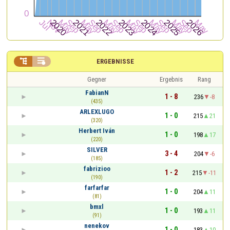


ERGEBNISSE
Gegner
Ergebnis
Rang
FabianN
1 - 8
236
-8
(435)
ARLEXLUGO
1 - 0
215
21
(320)
Herbert Iván
1 - 0
198
17
(220)
SILVER
3 - 4
204
-6
(185)
fabrizioo
1 - 2
215
-11
(190)
farfarfar
1 - 0
204
11
(81)
bmxl
1 - 0
193
11
(91)
nenekov
1 - 0
183
10